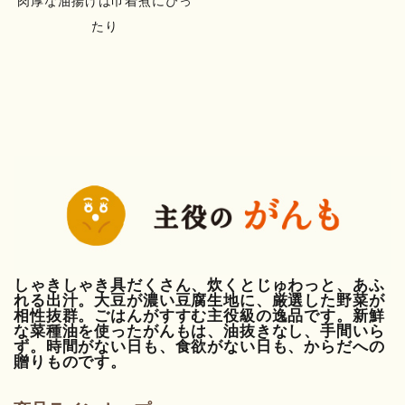
肉厚な油揚げは巾着煮にぴっ
たり
しゃきしゃき具だくさん、炊くとじゅわっと、あふ
れる出汁。大豆が濃い豆腐生地に、厳選した野菜が
相性抜群。ごはんがすすむ主役級の逸品です。新鮮
な菜種油を使ったがんもは、油抜きなし、手間いら
ず。時間がない日も、食欲がない日も、からだへの
贈りものです。