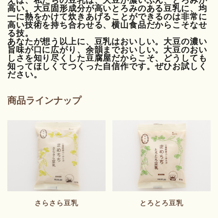
えば、私たちの豆乳は、大豆が濃いぶん、とろみが
高い。大豆固形成分が高いとろみのある豆乳に、均
一に熱をかけて炊きあげることができるのは非常に
高い技術を持ち合わせる、横山食品だからこそなせ
る技。
あなたが想う以上に、豆乳はおいしい。大豆の濃い
旨味が口に広がり、余韻までおいしい。大豆のおい
しさを知り尽くした豆腐屋だからこそ、どうしても
知ってほしくてつくった自信作です。ぜひお試しく
ださい。
商品ラインナップ
さらさら豆乳
とろとろ豆乳