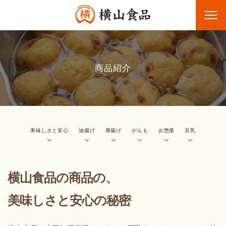
私たちについて
商品紹介
レシピ
商品紹介
会社案内
採用情報
お問い合わせ
美味しさと安心
油揚げ
厚揚げ
がんも
お惣菜
豆乳
オンラインショップ
横山食品の商品の、
美味しさと安心の秘密