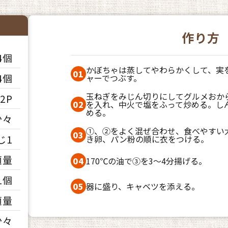
作り方
4個
かぼちゃは蒸してやわらかくして、実
01
4個
ャーでつぶす。
玉ねぎをみじん切りにしてグルメおか
2P
02
を入れ、中火で塩をふって炒める。し
める。
少々
①、②をよく混ぜ合わせ、食べやすい
03
じ1
き卵、パン粉の順に衣をつける。
適量
04
170℃の油で③を3～4分揚げる。
1個
05
器に盛り、キャベツを添える。
適量
少々