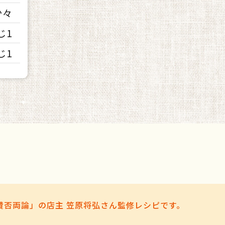
少々
じ1
じ1
賛否両論」の店主 笠原将弘さん監修レシピです。