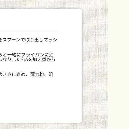
をスプーンで取り出しマッシ
らと一緒にフライパンに油
んなりしたらAを加え煮から
大きさに丸め、薄力粉、溶